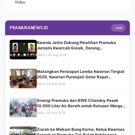
Video
PRAMUKANEWS.ID
LIVE
Kwarda Jatim Dukung Pelatihan Pramuka
Jurnalis Kwarcab Gresik, Dorong
Transformasi Digital dan Penguatan
Sabtu, 08 Aug 2026
Kehumasan
Matangkan Persiapan Lomba Kwarran Tergiat
2026, Kwarran Purwojati Gelar Rapat
Koordinasi Bersama Jajaran Pengurus dan
Rabu, 05 Aug 2026
Mabiran
Sinergi Pramuka dan BWS Citanduy Pasok
10.000 Liter Air Bersih untuk Ratusan Warga
Cingebul
Rabu, 05 Aug 2026
Ziarah ke Makam Bung Karno, Ketua Kwarnas
Tegaskan Pramuka Tak Boleh Kehilangan