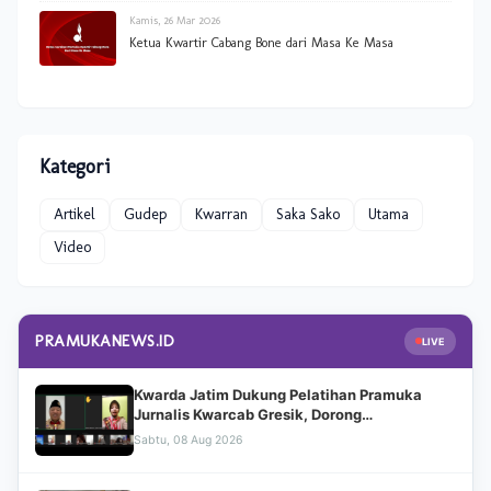
Kamis, 26 Mar 2026
Ketua Kwartir Cabang Bone dari Masa Ke Masa
Kategori
Artikel
Gudep
Kwarran
Saka Sako
Utama
Video
PRAMUKANEWS.ID
LIVE
Kwarda Jatim Dukung Pelatihan Pramuka
Jurnalis Kwarcab Gresik, Dorong
Transformasi Digital dan Penguatan
Sabtu, 08 Aug 2026
Kehumasan