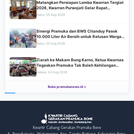
Matangkan Persiapan Lomba Kwarran Tergiat
2026, Kwarran Purwojati Gelar Rapat
Koordinasi Bersama Jajaran Pengurus dan
Rabu, 05 Aug 2026
Mabiran
Sinergi Pramuka dan BWS Citanduy Pasok
10.000 Liter Air Bersih untuk Ratusan Warga
Cingebul
Rabu, 05 Aug 2026
Ziarah ke Makam Bung Karno, Ketua Kwarnas
Tegaskan Pramuka Tak Boleh Kehilangan
Akar Sejarah
Selasa, 04 Aug 2026
Buka pramukanews.id »
Kwarnas dan Kwarda Jatim Satukan Langkah
dari Istana Gebang, Dorong Pramuka Rawat
Warisan Perjuangan Bung Karno
Selasa, 04 Aug 2026
Humastika Kwarran Lumbir: Cerminan
Gerakan Kepanduan untuk Masyarakat dalam
Kwartir Cabang Gerakan Pramuka Bone
Visitasi Ranting Tergiat 2026
Senin, 03 Aug 2026
JL. Bessekajuara, Watampone, Kec. Tanete Riattang, Kabupaten Bone,