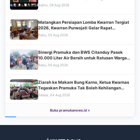
Transformasi Digital dan Penguatan
Sabtu, 08 Aug 2026
Kehumasan
Matangkan Persiapan Lomba Kwarran Tergiat
2026, Kwarran Purwojati Gelar Rapat
Koordinasi Bersama Jajaran Pengurus dan
Rabu, 05 Aug 2026
Mabiran
Sinergi Pramuka dan BWS Citanduy Pasok
10.000 Liter Air Bersih untuk Ratusan Warga
Cingebul
Rabu, 05 Aug 2026
Ziarah ke Makam Bung Karno, Ketua Kwarnas
Tegaskan Pramuka Tak Boleh Kehilangan
Akar Sejarah
Selasa, 04 Aug 2026
Buka pramukanews.id »
Kwarnas dan Kwarda Jatim Satukan Langkah
dari Istana Gebang, Dorong Pramuka Rawat
Warisan Perjuangan Bung Karno
Selasa, 04 Aug 2026